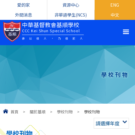
愛的家
資源中心
ENG
外間消息
非華語學生(NCS)
中文
中華基督教會基順學校
CCC Kei Shun Special School
非以役人，乃役於人
學校刊物
首頁
>
關於基順
>
學校刊物
>
學校刊物
請選擇年度
學校刊物