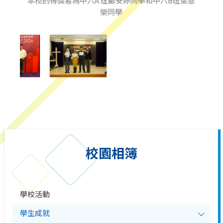
本校的得獎者為中六A 班鄺安婷同學和中六B班梁恩
榮同學
校園相簿
學校活動
學生成就