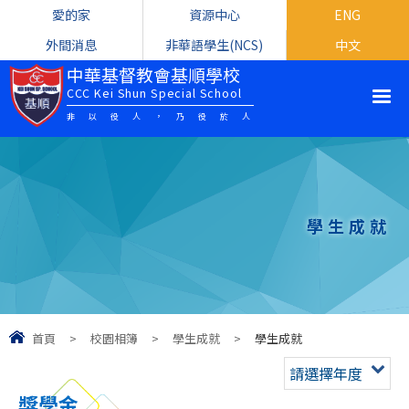
愛的家
資源中心
ENG
外間消息
非華語學生(NCS)
中文
中華基督教會基順學校
CCC Kei Shun Special School
非以役人，乃役於人
學生成就
首頁
>
校園相簿
>
學生成就
>
學生成就
請選擇年度
獎學金