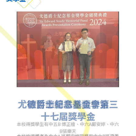
尤德爵士紀念基金會第三
敏哲慈善基金獎學金
十七屆獎學金
本校得獎學生有中五B 傅正檀、中六A鄺安婷、中六
B張樂天