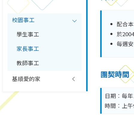
校園事工
配合本
於20
學生事工
每週安
家長事工
教師事工
團契時間
基順愛的家
日期︰每年
時間︰上午9:0