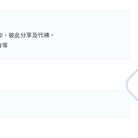
仰，彼此分享及代禱。
會等