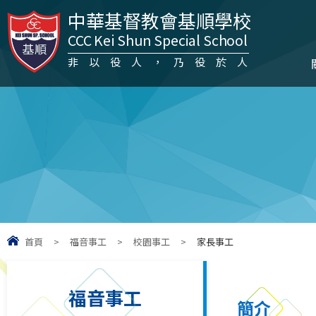
中華基督教會基順學校
CCC Kei Shun Special School
非以役人，乃役於人
首頁
>
福音事工
>
校園事工
>
家長事工
福音事工
簡介