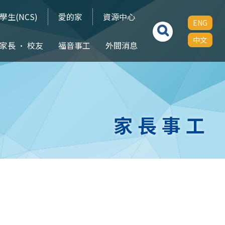
學生(NCS)
愛的家
資源中心
ENG
中文
家長 • 校友
福音事工
外間消息
家長事工