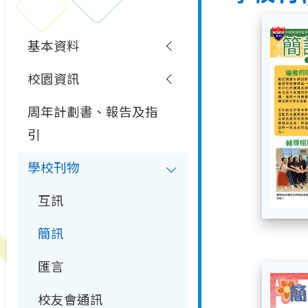
基本資料
校園資訊
周年計劃書、報告及指
引
學校刊物
互訊
簡訊
匯言
校友會通訊