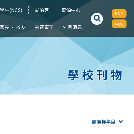
學生(NCS)
愛的家
資源中心
ENG
中文
家長 • 校友
福音事工
外間消息
學校刊物
請選擇年度