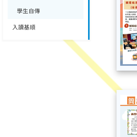
學生自傳
入讀基順