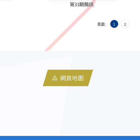
第33期簡訊
頁面:
1
2
網頁地圖