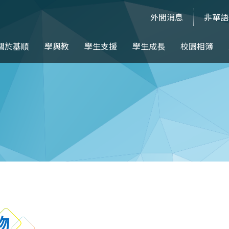
外間消息
非華語
關於基順
學與教
學生支援
學生成長
校園相簿
物