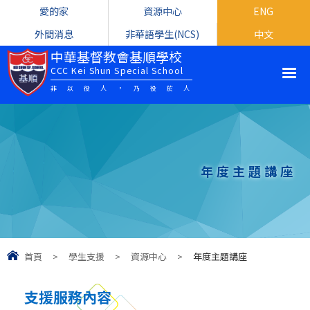
愛的家
資源中心
ENG
外間消息
非華語學生(NCS)
中文
中華基督教會基順學校
CCC Kei Shun Special School
非以役人，乃役於人
年度主題講座
首頁
>
學生支援
>
資源中心
>
年度主題講座
支援服務內容