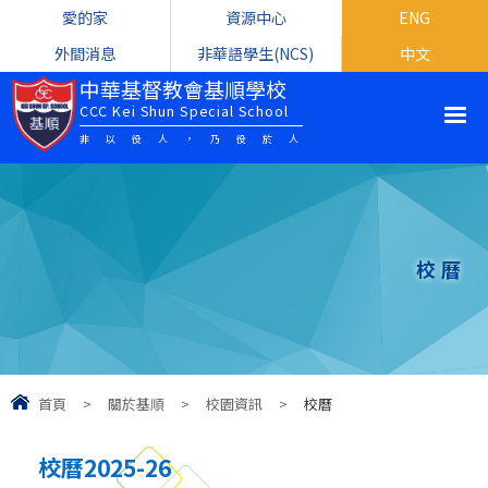
愛的家
資源中心
ENG
外間消息
非華語學生(NCS)
中文
中華基督教會基順學校
CCC Kei Shun Special School
非以役人，乃役於人
校曆
首頁
>
關於基順
>
校園資訊
>
校曆
校曆2025-26