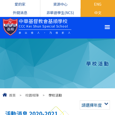
愛的家
資源中心
ENG
外間消息
非華語學生(NCS)
中文
中華基督教會基順學校
CCC Kei Shun Special School
非以役人，乃役於人
學校活動
首頁
>
校園相簿
>
學校活動
請選擇年度
活動消息 2020-2021