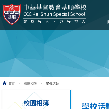
中華基督教會基順學校
CCC Kei Shun Special School
非以役人，乃役於人
首頁
>
校園相簿
>
學校活動
校園相簿
學校活