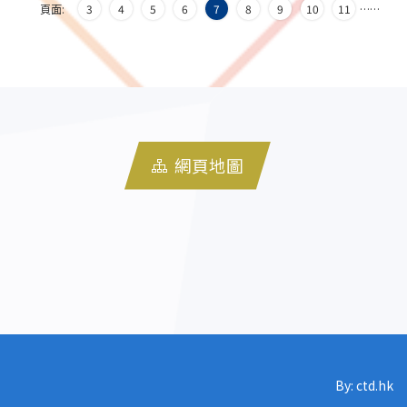
頁面:
3
4
5
6
7
8
9
10
11
…
…
網頁地圖
By: ctd.hk