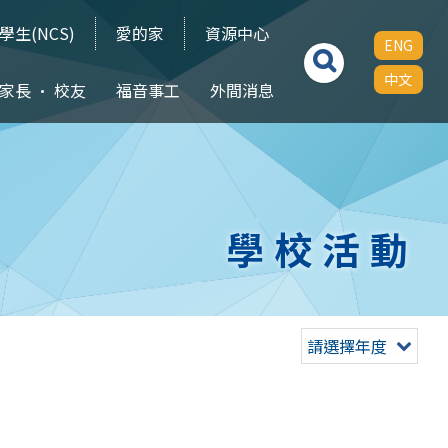
學生(NCS)
愛的家
資源中心
ENG
中文
家長 • 校友
福音事工
外間消息
學校活動
請選擇年度